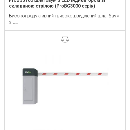
ProBG3100 шлагбаум з LED індикатором зі
складаною стрілою (ProBG3000 серія)
Високопродуктивний і високошвидкісний шлагбаум
з L...