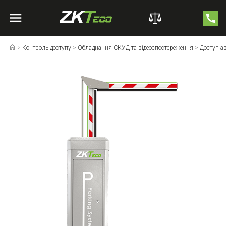
>
Контроль доступу
>
Обладнання СКУД та відеоспостереження
>
Доступ а