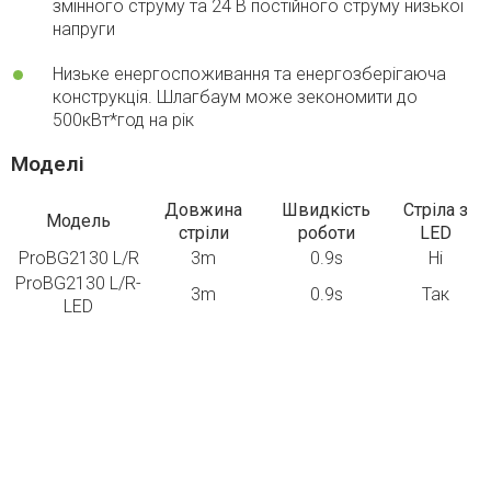
змінного струму та 24 В постійного струму низької
напруги
Низьке енергоспоживання та енергозберігаюча
конструкція. Шлагбаум може зекономити до
500кВт*год на рік
Моделі
Довжина
Швидкість
Стріла з
Модель
стріли
роботи
LED
ProBG2130 L/R
3m
0.9s
Ні
ProBG2130 L/R-
3m
0.9s
Так
LED