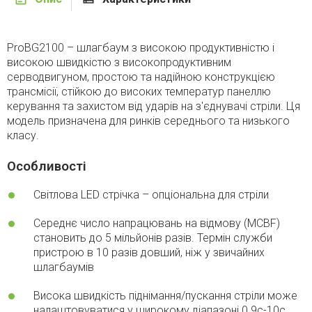
ProBG2100 – шлагбаум з високою продуктивністю і
високою швидкістю з високопродуктивним
серводвигуном, простою та надійною конструкцією
трансмісії, стійкою до високих температур панеллю
керування та захистом від ударів на з'єднувачі стріли. Ця
модель призначена для ринків середнього та низького
класу.
Особливості
Світлова LED стрічка – опціональна для стріли
Середнє число напрацювань на відмову (MCBF)
становить до 5 мільйонів разів. Термін служби
пристрою в 10 разів довший, ніж у звичайних
шлагбаумів
Висока швидкість піднімання/пускання стріли може
налаштовуватися у широкому діапазоні 0.9с-10с,