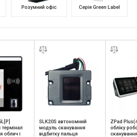
Розумний офіс
Серія Green Label
L[P]
SLK20S автономний
ZPad Plus(
 термінал
модуль сканування
обліку роб
я облич і
відбитку пальця
сканування