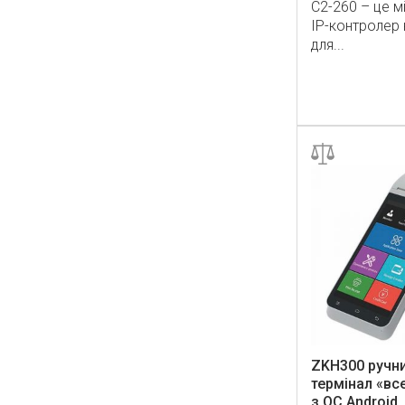
C2-260 – це м
IP-контролер
для...
ZKH300 ручн
термінал «вс
з ОС Android