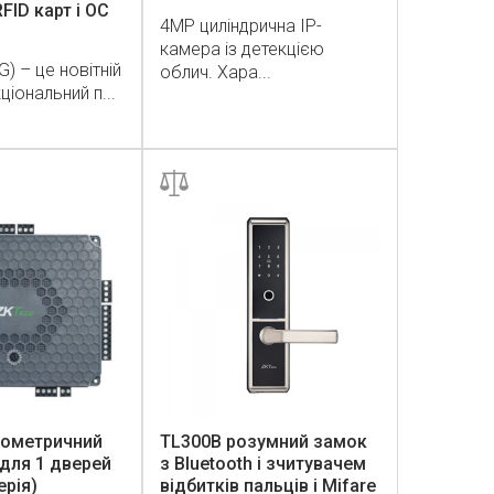
FID карт і ОС
4MP циліндрична IP-
камера із детекцією
G) – це новітній
облич. Хара...
іональний п...
біометричний
TL300B розумний замок
для 1 дверей
з Bluetooth і зчитувачем
ерія)
відбитків пальців і Mifare