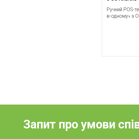
Ручний POS-те
в-одному» з ОС
Запит про умови спі