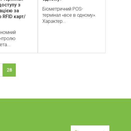
оступу з
Біометричний POS-
ацією за
термінал «все в одному».
RFID карт/
Характер...
ономний
онтролю
та...
28