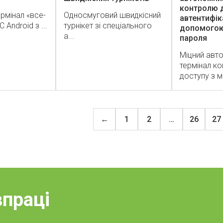
контролю д
рмінал «все-
Односмуговий швидкісний
автентифік
 Android з ...
турнікет зі спеціального
допомогою 
а...
пароля
Міцний авт
термінал к
доступу з ме
←
1
2
…
26
27
впраці