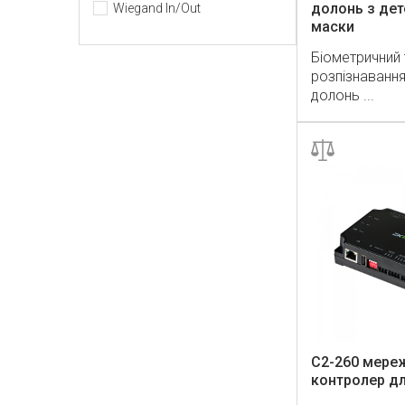
долонь з дет
Wiegand In/Out
маски
Біометричний 
розпізнавання
долонь ...
C2-260 мере
контролер дл