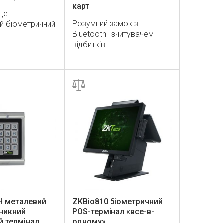
карт
 це
Розумний замок з
й біометричний
Bluetooth і зчитувачем
.
відбитків ...
H металевий
ZKBio810 біометричний
никний
POS-термінал «все-в-
 термінал
одному»