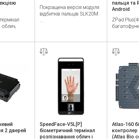
екцією
пальця та R
Покращена версія модуля
Android
відбитків пальців SLK20M.
термінал
ZPad Plus(4
...
 облич,
багатофункц
жевий
SpeedFace-V5L[P]
Atlas-160 
я 2 дверей
біометричний термінал
контролер 
розпізнавання облич і
(Atlas Bio с