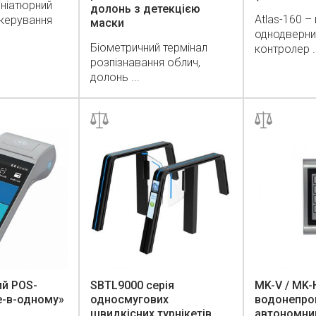
ініатюрний
долонь з детекцією
Atlas-160 –
 керування
маски
однодверни
Біометричний термінал
контролер ..
розпізнавання облич,
долонь ...
ий POS-
SBTL9000 серія
MK-V / MK-
е-в-одному»
односмугових
водонепро
швидкісних турнікетів
автономний