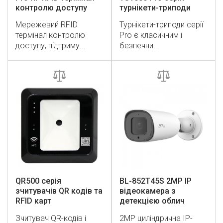
контролю доступу
турнікети-триподи
Мережевий RFID
Турнікети-триподи серії
термінал контролю
Pro є класичним і
доступу, підтриму...
безпечни...
QR500 серія
BL-852T45S 2MP IP
зчитувачів QR кодів та
відеокамера з
RFID карт
детекцією облич
Зчитувач QR-кодів і
2MP циліндрична IP-