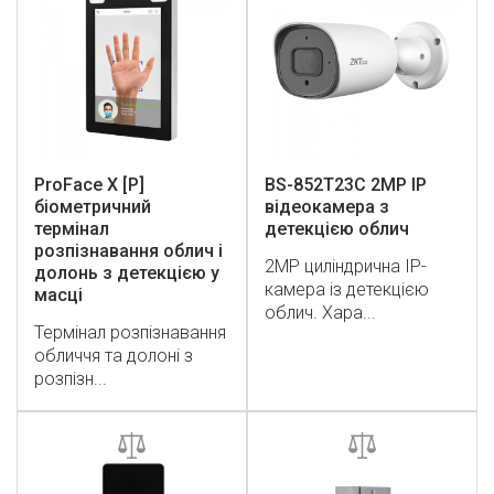
ProFace X [P]
BS-852T23C 2MP IP
біометричний
відеокамера з
термінал
детекцією облич
розпізнавання облич і
2MP циліндрична IP-
долонь з детекцією у
камера із детекцією
масці
облич. Хара...
Термінал розпізнавання
обличчя та долоні з
розпізн...