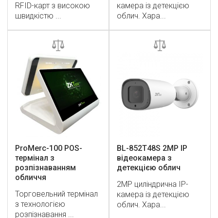
RFID-карт з високою
камера із детекцією
швидкістю ...
облич. Хара...
ProMerc-100 POS-
BL-852T48S 2MP IP
термінал з
відеокамера з
розпізнаванням
детекцією облич
обличчя
2MP циліндрична IP-
Торговельний термінал
камера із детекцією
з технологією
облич. Хара...
розпізнавання ...