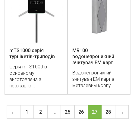
mTS1000 серія
MR100
турнікетів-триподів
водонепроникний
зчитувач EM карт
Серія mTS1000 в
Водонепроникний
основному
зчитувач EM карт з
виготовлена ​​з
металевим корпу...
нержавію...
←
1
2
…
25
26
27
28
→