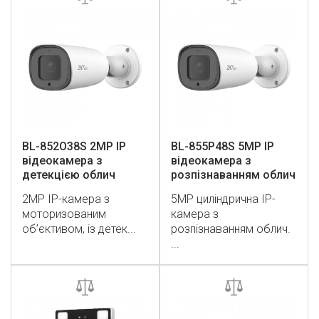
BL-852O38S 2MP IP
BL-855P48S 5MP IP
відеокамера з
відеокамера з
детекцією облич
розпізнаванням облич
2MP IP-камера з
5MP циліндрична IP-
моторизованим
камера з
об’єктивом, із детек...
розпізнаванням облич.
...