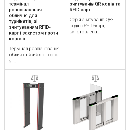
термінал
зчитувачів QR кодів та
розпізнавання
RFID карт
обличчя для
Серія зчитувачів QR-
турнікетів, зі
кодів і RFID-карт,
зчитуванням RFID-
виготовлена...
карт і захистом проти
корозії
Термінал розпізнавання
облич стійкий до корозії
з ...