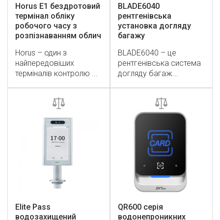
Horus E1 бездротовий
BLADE6040
термінал обліку
рентгенівська
робочого часу з
установка догляду
розпізнаванням облич
багажу
Horus – один з
BLADE6040 – це
найпередовіших
рентгенівська система
терміналів контролю ...
догляду багаж...
Elite Pass
QR600 серія
водозахищений
водонепроникних