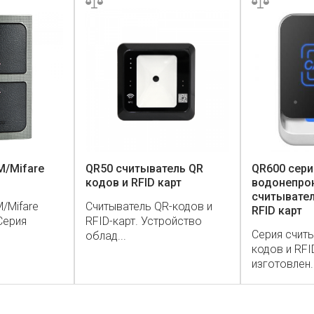
M/Mifare
QR50 считыватель QR
QR600 сери
кодов и RFID карт
водонепро
считывател
/Mifare
Считыватель QR-кодов и
RFID карт
Серия
RFID-карт. Устройство
Серия считы
облад...
кодов и RFI
изготовлен..