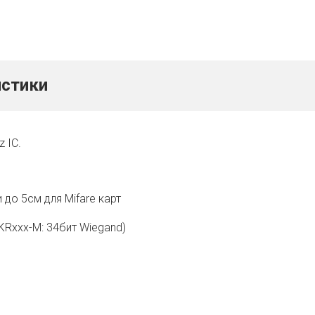
истики
 IC.
до 5см для Mifare карт
KRxxx-M: 34бит Wiegand)