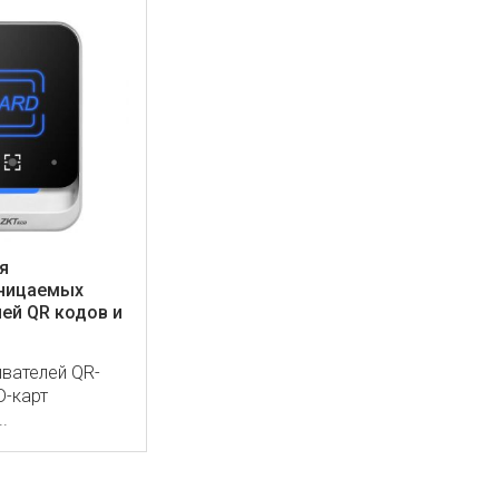
я
ницаемых
ей QR кодов и
вателей QR-
D-карт
.