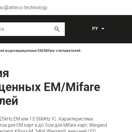
ac@zkteco.technology
РУ
рия водозащищенных EM/Mifare считывателей
ия
енных EM/Mifare
лей
25kHz EM или 13.56MHz IC. Характеристики:
м для EM карт и до 5см для Mifare карт; Wiegand
iegand, KRxxx-M: 34bit Wiegand); внешний LED