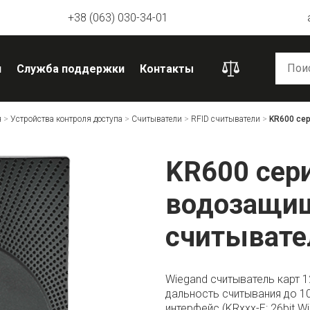
+38 (063) 030-34-01
я
Служба поддержки
Контакты
я
>
Устройства контроля доступа
>
Считыватели
>
RFID считыватели
>
KR600 се
KR600 сер
водозащищ
считывате
Wiegand считыватель карт 1
дальность считывания до 10с
интерфейс (KRxxx-E: 26bit W