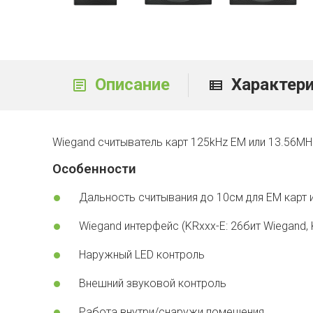
Описание
Характер
Wiegand считыватель карт 125kHz EM или 13.56MHz
Особенности
Дальность считывания до 10см для EM карт и 
Wiegand интерфейс (KRxxx-E: 26бит Wiegand, 
Наружный LED контроль
Внешний звуковой контроль
Работа внутри/снаружи помещения